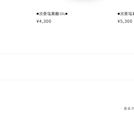
■次亜塩素酸10L■
■次亜塩素
通
¥4,300
通
¥5,300
常
常
価
価
格
格
返金