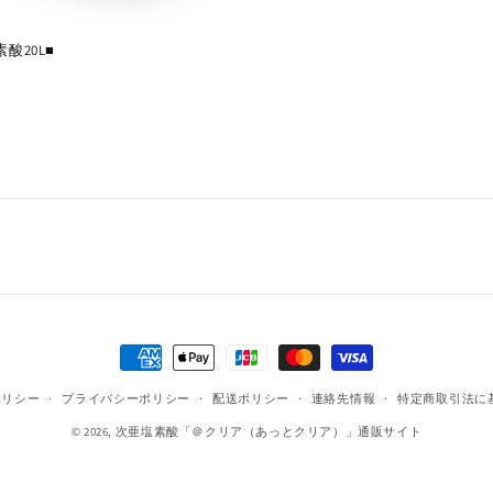
酸20L■
決
済
ポリシー
プライバシーポリシー
配送ポリシー
連絡先情報
特定商取引法に
方
© 2026,
次亜塩素酸「＠クリア（あっとクリア）」通販サイト
法