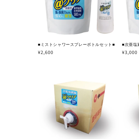
■ミストシャワースプレーボトルセット■
■次亜塩
通
¥2,600
通
¥3,000
常
常
価
価
格
格