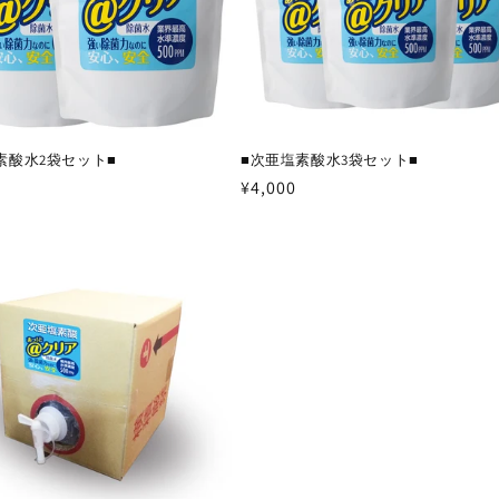
素酸水2袋セット■
■次亜塩素酸水3袋セット■
通
¥4,000
常
価
格