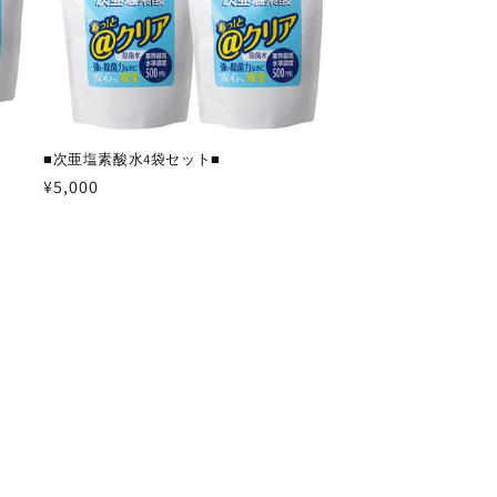
■次亜塩素酸水4袋セット■
通
¥5,000
常
価
格